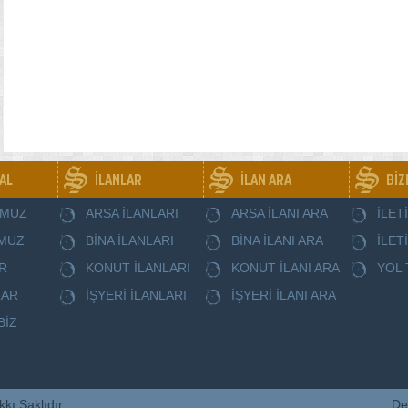
AL
İLANLAR
İLAN ARA
BİZ
UMUZ
ARSA İLANLARI
ARSA İLANI ARA
İLET
MUZ
BİNA İLANLARI
BİNA İLANI ARA
İLET
R
KONUT İLANLARI
KONUT İLANI ARA
YOL 
LAR
İŞYERİ İLANLARI
İŞYERİ İLANI ARA
BİZ
kı Saklıdır.
De