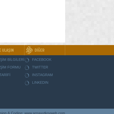
E ULAŞIN
DİĞER
İŞİM BİLGİLERİ
FACEBOOK
İŞİM FORMU
TWITTER
TARİFİ
INSTAGRAM
LINKEDIN
sign & Coding: www.arnavutkoyweb.com