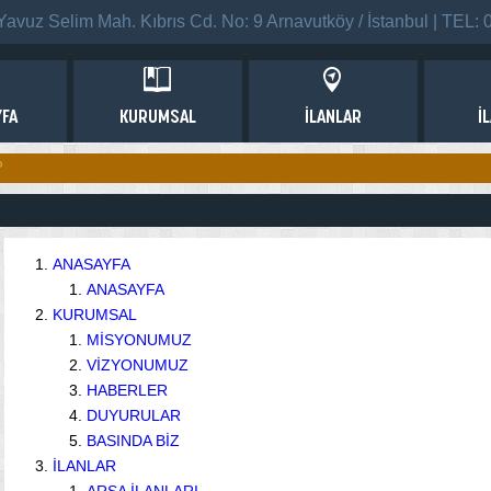
vuz Selim Mah. Kıbrıs Cd. No: 9 Arnavutköy / İstanbul | TEL: 
FA
KURUMSAL
İLANLAR
İ
P
ANASAYFA
ANASAYFA
KURUMSAL
MİSYONUMUZ
VİZYONUMUZ
HABERLER
DUYURULAR
BASINDA BİZ
İLANLAR