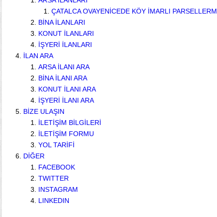
ARSA İLANLARI
ÇATALCA OVAYENİCEDE KÖY İMARLI PARSELLERM
BİNA İLANLARI
KONUT İLANLARI
İŞYERİ İLANLARI
İLAN ARA
ARSA İLANI ARA
BİNA İLANI ARA
KONUT İLANI ARA
İŞYERİ İLANI ARA
BİZE ULAŞIN
İLETİŞİM BİLGİLERİ
İLETİŞİM FORMU
YOL TARİFİ
de
DİĞER
FACEBOOK
TWITTER
INSTAGRAM
LINKEDIN