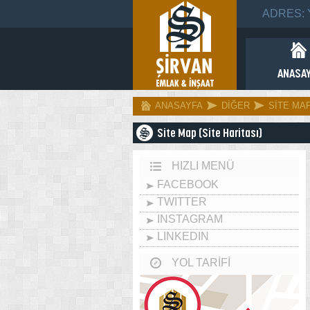
ADRES: Ya
ANASAY
ANASAYFA
DİĞER
SİTE MA
Site Map (Site Haritası)
HIZLI MENÜ
FACEBOOK
TWITTER
INSTAGRAM
LINKEDIN
YOL TARİFİ